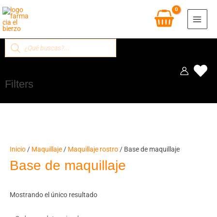
Ir
al
contenido
Búsqueda
de
productos
Filters
Inicio
/
Maquillaje
/
Maquillaje rostro
/ Base de maquillaje
Base de maquillaje
Mostrando el único resultado