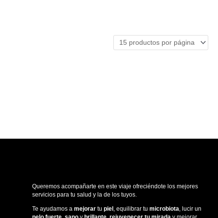
Queremos acompañarte en este viaje ofreciéndote los mejores
servicios para tu salud y la de los tuyos.
Te ayudamos a
mejorar
tu
piel
, equilibrar tu
microbiota
, lucir un
pelo fuerte, sano
y
brillante, rejuvenecer tu
mirada
y mejorar