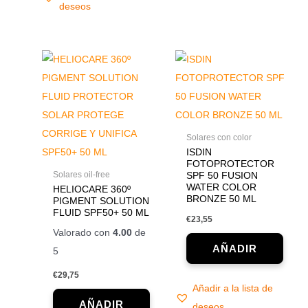
deseos
Solares con color
ISDIN
FOTOPROTECTOR
Solares oil-free
SPF 50 FUSION
WATER COLOR
HELIOCARE 360º
BRONZE 50 ML
PIGMENT SOLUTION
FLUID SPF50+ 50 ML
€
23,55
Valorado con
4.00
de
5
€
29,75
Añadir a la lista de
deseos