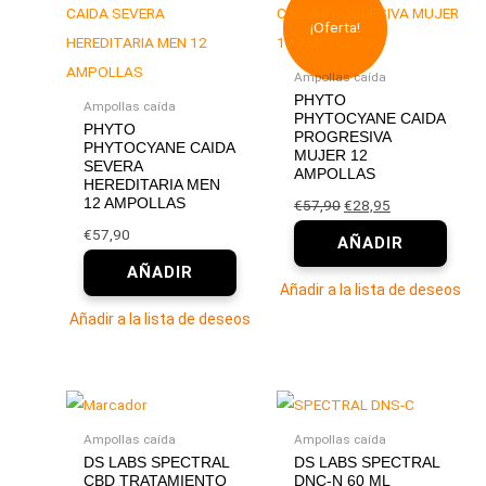
precio
precio
¡Oferta!
original
actual
era:
es:
Ampollas caída
€57,90.
€28,95.
PHYTO
Ampollas caída
PHYTOCYANE CAIDA
PHYTO
PROGRESIVA
PHYTOCYANE CAIDA
MUJER 12
SEVERA
AMPOLLAS
HEREDITARIA MEN
12 AMPOLLAS
€
57,90
€
28,95
€
57,90
Añadir a la lista de deseos
Añadir a la lista de deseos
Ampollas caída
Ampollas caída
DS LABS SPECTRAL
DS LABS SPECTRAL
CBD TRATAMIENTO
DNC-N 60 ML