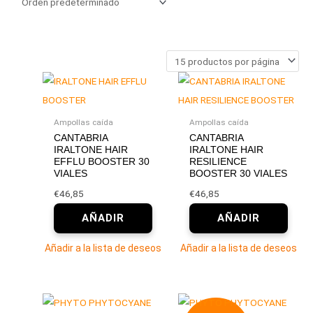
Ampollas caída
Ampollas caída
CANTABRIA
CANTABRIA
IRALTONE HAIR
IRALTONE HAIR
EFFLU BOOSTER 30
RESILIENCE
VIALES
BOOSTER 30 VIALES
€
46,85
€
46,85
Añadir a la lista de deseos
Añadir a la lista de deseos
El
El