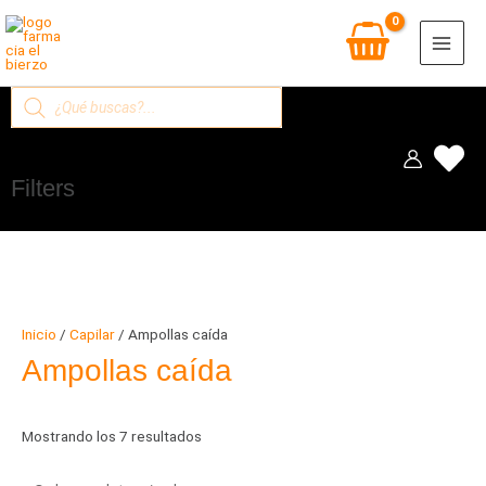
Ir
al
contenido
Búsqueda
de
productos
Filters
Inicio
/
Capilar
/ Ampollas caída
Ampollas caída
Mostrando los 7 resultados