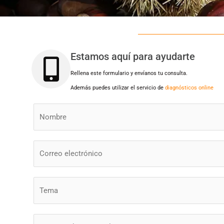
Estamos aquí para ayudarte
Rellena este formulario y envíanos tu consulta.
Además puedes utilizar el servicio de
diagnósticos online
N
o
m
E
b
m
r
a
e
S
i
*
u
l
b
*
Y