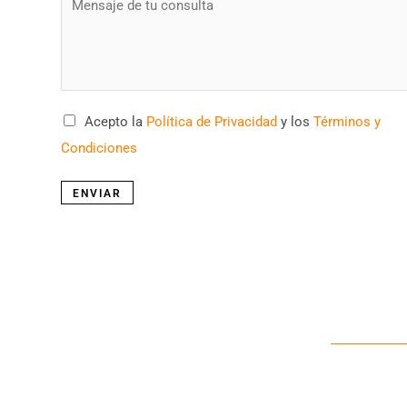
j
o
e
u
c
r
t
M
*
C
Acepto la
Política de Privacidad
y los
Términos y
e
a
Condiciones
s
s
s
ENVIAR
i
a
l
g
l
e
a
*
s
d
e
v