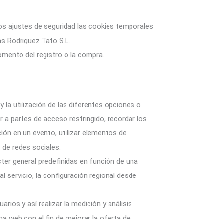
os ajustes de seguridad las cookies temporales
s Rodriguez Tato S.L.
mento del registro o la compra.
 la utilización de las diferentes opciones o
er a partes de acceso restringido, recordar los
ción en un evento, utilizar elementos de
 de redes sociales.
cter general predefinidas en función de una
al servicio, la configuración regional desde
rios y así realizar la medición y análisis
na web con el fin de mejorar la oferta de