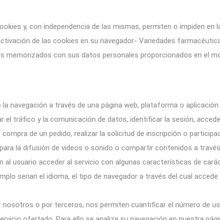
okies y, con independencia de las mismas, permiten o impiden en l
tivación de las cookies en su navegador- Variedades farmacéutica
tos memorizados con sus datos personales proporcionados en el mo
o la navegación a través de una página web, plataforma o aplicación y
r el tráfico y la comunicación de datos, identificar la sesión, acced
compra de un pedido, realizar la solicitud de inscripción o participa
ara la difusión de videos o sonido o compartir contenidos a través
n al usuario acceder al servicio con algunas características de cará
emplo serian el idioma, el tipo de navegador a través del cual accede 
 nosotros o por terceros, nos permiten cuantificar el número de usua
servicio ofertado. Para ello se analiza su navegación en nuestra pági