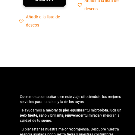
Añadir a la lista de
deseos
Añadir a la lista de
deseos
Queremos acompañarte en este viaje ofreciéndote los mejores
servicios para tu salud y la de los tuyos.
Te ayudamos a
mejorar
tu
piel
, equilibrar tu
microbiota
, lucir un
pelo fuerte, sano
y
brillante, rejuvenecer tu
mirada
y mejorar la
calidad
de tu
sueño.
Tu bienestar es nuestra mejor recompensa. Descubre nuestra
esencia avalada por nuestra tierra y nuestras costumbres.