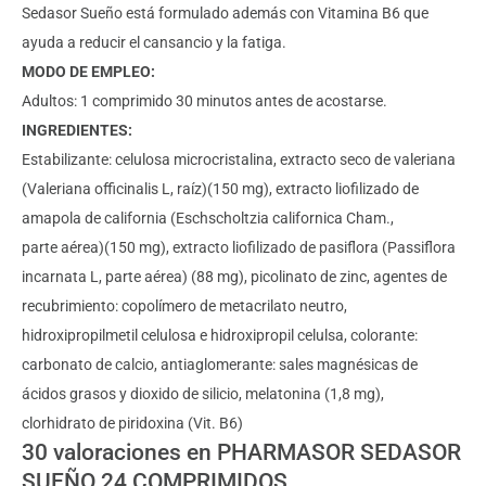
Sedasor Sueño está formulado además con Vitamina B6 que
ayuda a reducir el cansancio y la fatiga.
MODO DE EMPLEO:
Adultos: 1 comprimido 30 minutos antes de acostarse.
INGREDIENTES:
Estabilizante: celulosa microcristalina, extracto seco de valeriana
(Valeriana officinalis L, raíz)(150 mg), extracto liofilizado de
amapola de california (Eschscholtzia californica Cham.,
parte aérea)(150 mg), extracto liofilizado de pasiflora (Passiflora
incarnata L, parte aérea) (88 mg), picolinato de zinc, agentes de
recubrimiento: copolímero de metacrilato neutro,
hidroxipropilmetil celulosa e hidroxipropil celulsa, colorante:
carbonato de calcio, antiaglomerante: sales magnésicas de
ácidos grasos y dioxido de silicio, melatonina (1,8 mg),
clorhidrato de piridoxina (Vit. B6)
30 valoraciones en
PHARMASOR SEDASOR
SUEÑO 24 COMPRIMIDOS