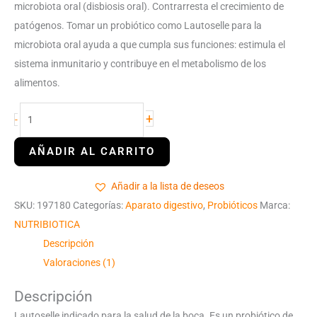
microbiota oral (disbiosis oral). Contrarresta el crecimiento de
patógenos. Tomar un probiótico como Lautoselle para la
microbiota oral ayuda a que cumpla sus funciones: estimula el
sistema inmunitario y contribuye en el metabolismo de los
alimentos.
+
-
Añadir a la lista de deseos
SKU:
197180
Categorías:
Aparato digestivo
,
Probióticos
Marca:
NUTRIBIOTICA
Descripción
Valoraciones (1)
Descripción
Lautoselle indicado para la salud de la boca. Es un probiótico de