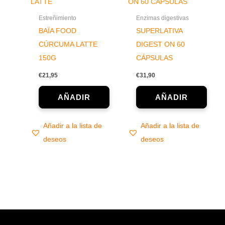
Estreñimiento
Enzimas digestivas
BAÏA FOOD
SUPERLATIVA
CÚRCUMA LATTE
DIGEST ON 60
150G
CÁPSULAS
€
21,95
€
31,90
Añadir a la lista de
Añadir a la lista de
deseos
deseos