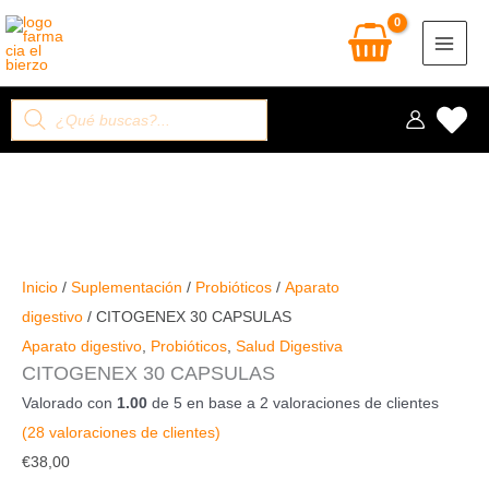
Ir
al
contenido
Búsqueda
de
productos
CITOGENEX
30
Inicio
/
Suplementación
/
Probióticos
/
Aparato
CAPSULAS
digestivo
/ CITOGENEX 30 CAPSULAS
cantidad
Aparato digestivo
,
Probióticos
,
Salud Digestiva
CITOGENEX 30 CAPSULAS
Valorado con
1.00
de 5 en base a
2
valoraciones de clientes
(
28
valoraciones de clientes)
€
38,00