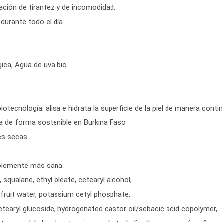
sación de tirantez y de incomodidad.
durante todo el día.
gica, Agua de uva bio
otecnología, alisa e hidrata la superficie de la piel de manera conti
da de forma sostenible en Burkina Faso
es secas.
siblemente más sana.
squalane, ethyl oleate, cetearyl alcohol,
) fruit water, potassium cetyl phosphate,
etearyl glucoside, hydrogenated castor oil/sebacic acid copolymer,