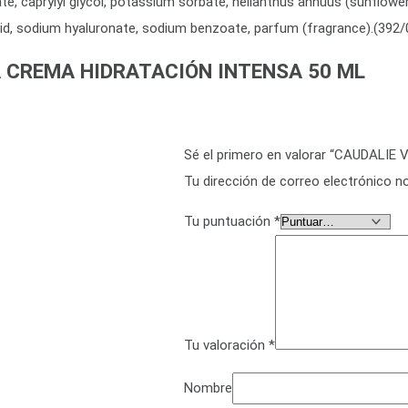
te, caprylyl glycol, potassium sorbate, helianthus annuus (sunflower)
c acid, sodium hyaluronate, sodium benzoate, parfum (fragrance).(392/
 CREMA HIDRATACIÓN INTENSA 50 ML
Sé el primero en valorar “CAUDAL
Tu dirección de correo electrónico no
Tu puntuación
*
Tu valoración
*
Nombre