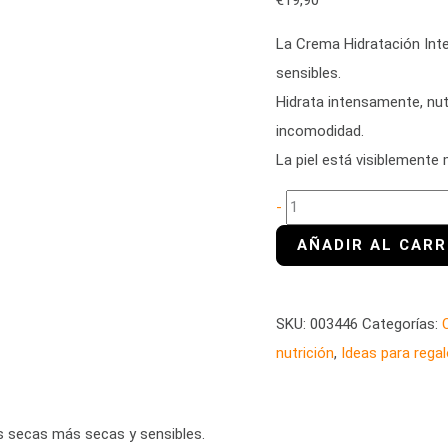
€
19,90
cantidad
La Crema Hidratación Inte
sensibles.
Hidrata intensamente, nutr
incomodidad.
La piel está visiblemente 
-
SKU:
003446
Categorías:
nutrición
,
Ideas para rega
es secas más secas y sensibles.