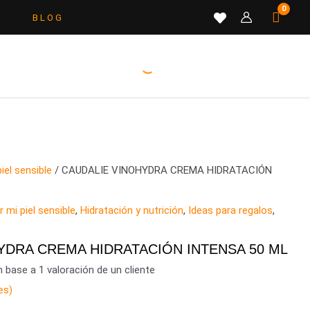
B L O G
iel sensible
/ CAUDALIE VINOHYDRA CREMA HIDRATACIÓN
r mi piel sensible
,
Hidratación y nutrición
,
Ideas para regalos
,
s
YDRA CREMA HIDRATACIÓN INTENSA 50 ML
n base a
1
valoración de un cliente
es)