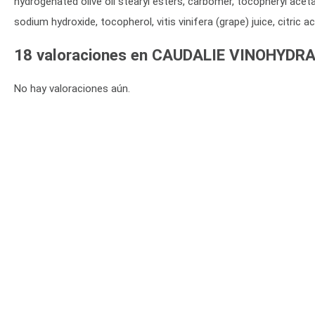
hydrogenated olive oil stearyl esters, carbomer, tocopheryl aceta
sodium hydroxide, tocopherol, vitis vinifera (grape) juice, citri
18 valoraciones en
CAUDALIE VINOHYDRA
No hay valoraciones aún.