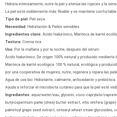
Hidrata intensamente, nutre la piel y atenúa las rojeces y la sen
La piel está visiblemente más flexible y se mantiene confortable 
Tipo de piel:
Piel seca
Necesidad:
Hidratación & Pieles sensibles
Ingredientes clave:
Ácido hialurónico, Manteca de karité ecoló
Textura:
Crema rica
Uso:
Por la mañana y por la noche, después del sérum
Ácido hialurónico: De origen 100% natural y producido mediante bi
Manteca de karité ecológica: 100 % natural, ecológica y produci
por una cooperativa de mujeres, nutre, regenera y repara las piel
Agua de uva bio: Hidratante, calmante, antioxidante y prebiótica.
Ayuda a reforzar el microbiota cutáneo para que la piel esté vi
Ingredientes:
aqua/water/eau, glycerin, coco-caprylate/caprate, 
butyrospermum parkii (shea) butter extract, vitis vinifera (grape
palmitoyl grape seed extract, cetearyl wheat straw glycosides, c