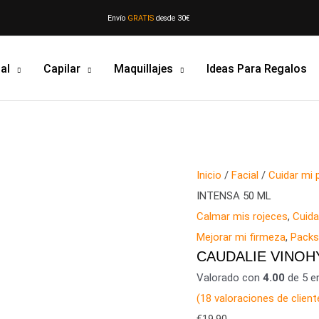
Envío
GRATIS
desde 30€
al
Capilar
Maquillajes
Ideas Para Regalos
CAUDALIE
Inicio
/
Facial
/
Cuidar mi p
VINOHYDRA
INTENSA 50 ML
CREMA
Calmar mis rojeces
,
Cuida
HIDRATACIÓN
Mejorar mi firmeza
,
Pack
CAUDALIE VINOH
INTENSA
Valorado con
50
4.00
de 5 e
(
18
ML
valoraciones de client