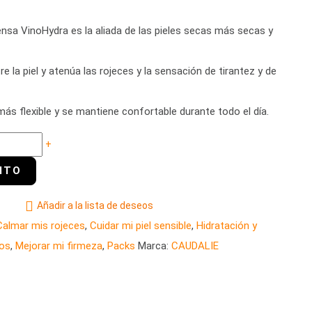
nsa VinoHydra es la aliada de las pieles secas más secas y
e la piel y atenúa las rojeces y la sensación de tirantez y de
más flexible y se mantiene confortable durante todo el día.
+
Añadir a la lista de deseos
Calmar mis rojeces
,
Cuidar mi piel sensible
,
Hidratación y
los
,
Mejorar mi firmeza
,
Packs
Marca:
CAUDALIE